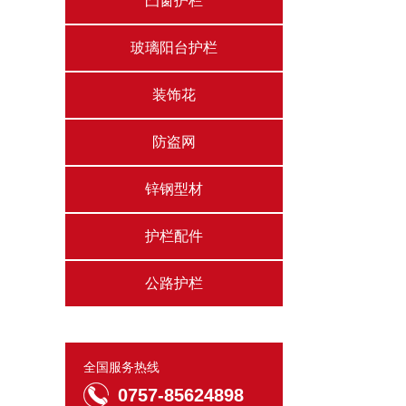
凸窗护栏
玻璃阳台护栏
装饰花
防盗网
锌钢型材
护栏配件
公路护栏
全国服务热线
0757-85624898